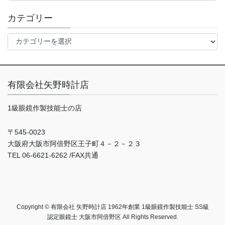
カ
イ
カテゴリー
ブ
カ
テ
ゴ
リ
ー
有限会社矢野時計店
1級眼鏡作製技能士の店
〒545-0023
大阪府大阪市阿倍野区王子町４－２－２３
TEL 06-6621-6262 /FAX共通
Copyright © 有限会社 矢野時計店 1962年創業 1級眼鏡作製技能士 SS級
認定眼鏡士 大阪市阿倍野区 All Rights Reserved.