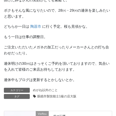
ボクもそんな風になりたいので、28㈫・29㈬の連休を楽しみたい
と思います。
どちらか一日は
陶器市
に行く予定。桜も見頃かな。
もう一日は仕事の調整日。
ご注文いただいたメガネの加工だったりメーカーさんとの打ち合
わせだったり。
連休明けの30㈬はさっそくご予約を頂いておりますので、気合い
を入れて皆様のご来店お待ちしております。
連休中もブログは更新するとかしないとか。
めがね以外のこと
カテゴリー
眼鏡作製技能士1級の店大阪
タグ
VioRou