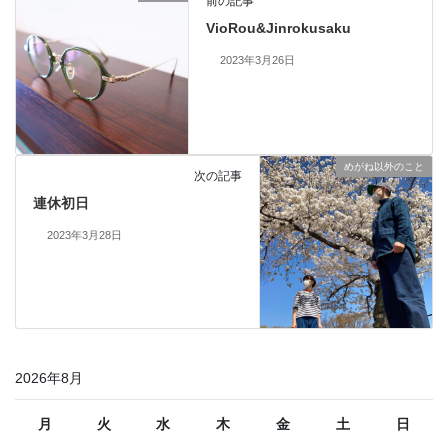
前の記事
VioRou&Jinrokusaku
2023年3月26日
めがね以外のこと
次の記事
連休初日
2023年3月28日
2026年8月
月
火
水
木
金
土
日