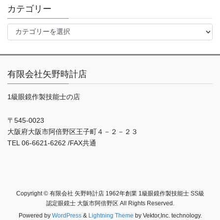
イ
カテゴリー
ブ
カ
テ
ゴ
リ
ー
有限会社矢野時計店
1級眼鏡作製技能士の店
〒545-0023
大阪府大阪市阿倍野区王子町４－２－２３
TEL 06-6621-6262 /FAX共通
Copyright © 有限会社 矢野時計店 1962年創業 1級眼鏡作製技能士 SS級
認定眼鏡士 大阪市阿倍野区 All Rights Reserved.
Powered by
WordPress
&
Lightning Theme
by Vektor,Inc. technology.