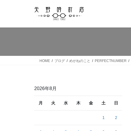
コ
ナ
ン
ビ
テ
ゲ
ン
ー
ツ
シ
へ
ョ
ス
ン
キ
に
ッ
移
HOME
ブログ
めがねのこと
PERFECTNUMBER
プ
動
2026年8月
月
火
水
木
金
土
日
1
2