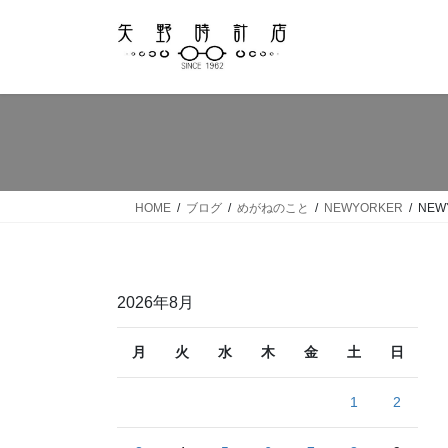
コ
ナ
ン
ビ
テ
ゲ
ン
ー
ツ
シ
へ
ョ
ス
ン
キ
に
ッ
移
HOME
ブログ
めがねのこと
NEWYORKER
NEW
プ
動
2026年8月
月
火
水
木
金
土
日
1
2