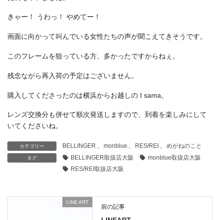
きゃー！ うわっ！ やめてー！
画面に向かって叫んでいる女性たちの声が聞こえてきそうです。
このフレームを狙っている方、多かったですからねぇ。
残念ながら再入荷の予定はございません。
購入してくださったのは横浜からお越しの I sama。
レンズ交換分も併せて順次発送しますので、到着を楽しみにして
いてくださいね。
BELLINGER
、
monblue
、
RES/REI
、
めがねのこと
カテゴリー
BELLINGER取扱店大阪
monblue取扱店大阪
タグ
RES/REI取扱店大阪
LINE ART
前の記事