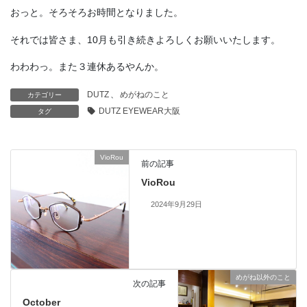
おっと。そろそろお時間となりました。
それでは皆さま、10月も引き続きよろしくお願いいたします。
わわわっ。また３連休あるやんか。
DUTZ
、
めがねのこと
カテゴリー
DUTZ EYEWEAR大阪
タグ
VioRou
前の記事
VioRou
2024年9月29日
めがね以外のこと
次の記事
October