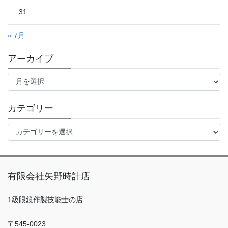
31
« 7月
アーカイブ
ア
ー
カ
イ
カテゴリー
ブ
カ
テ
ゴ
リ
ー
有限会社矢野時計店
1級眼鏡作製技能士の店
〒545-0023