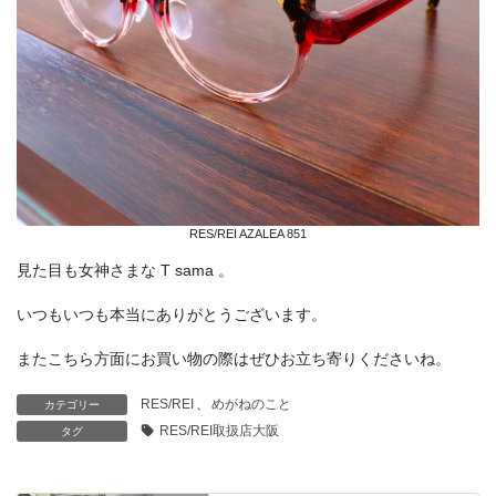
RES/REI AZALEA 851
見た目も女神さまな T sama 。
いつもいつも本当にありがとうございます。
またこちら方面にお買い物の際はぜひお立ち寄りくださいね。
RES/REI
、
めがねのこと
カテゴリー
RES/REI取扱店大阪
タグ