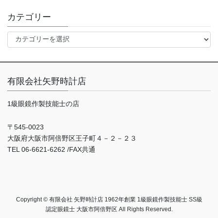
カ
イ
カテゴリー
ブ
カ
テ
ゴ
リ
ー
有限会社矢野時計店
1級眼鏡作製技能士の店
〒545-0023
大阪府大阪市阿倍野区王子町４－２－２３
TEL 06-6621-6262 /FAX共通
Copyright © 有限会社 矢野時計店 1962年創業 1級眼鏡作製技能士 SS級
認定眼鏡士 大阪市阿倍野区 All Rights Reserved.