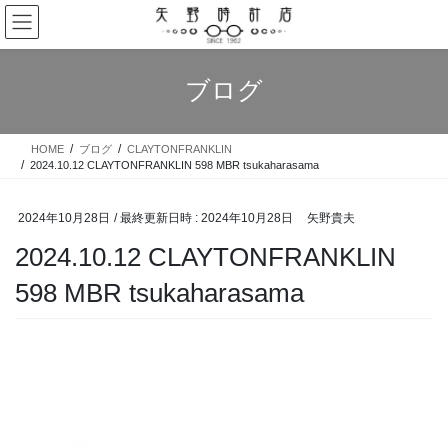
コ
ナ
ン
ビ
テ
ゲ
ン
ー
ブログ
ツ
シ
へ
ョ
ス
ン
HOME
ブログ
CLAYTONFRANKLIN
キ
に
2024.10.12 CLAYTONFRANKLIN 598 MBR tsukaharasama
ッ
移
プ
動
2024年10月28日
/ 最終更新日時 :
2024年10月28日
矢野貴夫
2024.10.12 CLAYTONFRANKLIN
598 MBR tsukaharasama