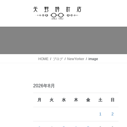
コ
ナ
ン
ビ
テ
ゲ
ン
ー
ツ
シ
へ
ョ
ス
ン
キ
に
ッ
移
HOME
ブログ
NewYorker
image
プ
動
2026年8月
月
火
水
木
金
土
日
1
2