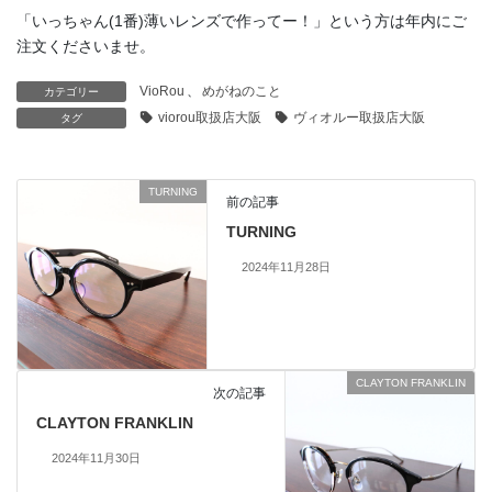
「いっちゃん(1番)薄いレンズで作ってー！」という方は年内にご
注文くださいませ。
VioRou
、
めがねのこと
カテゴリー
viorou取扱店大阪
ヴィオルー取扱店大阪
タグ
TURNING
前の記事
TURNING
2024年11月28日
CLAYTON FRANKLIN
次の記事
CLAYTON FRANKLIN
2024年11月30日