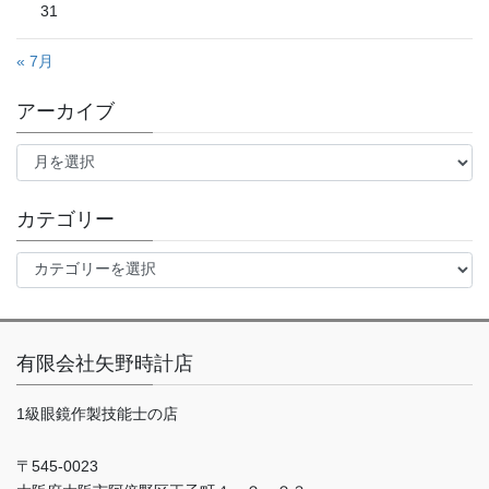
31
« 7月
アーカイブ
ア
ー
カ
イ
カテゴリー
ブ
カ
テ
ゴ
リ
ー
有限会社矢野時計店
1級眼鏡作製技能士の店
〒545-0023