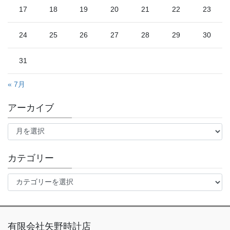
17
18
19
20
21
22
23
24
25
26
27
28
29
30
31
« 7月
アーカイブ
ア
ー
カ
イ
カテゴリー
ブ
カ
テ
ゴ
リ
ー
有限会社矢野時計店