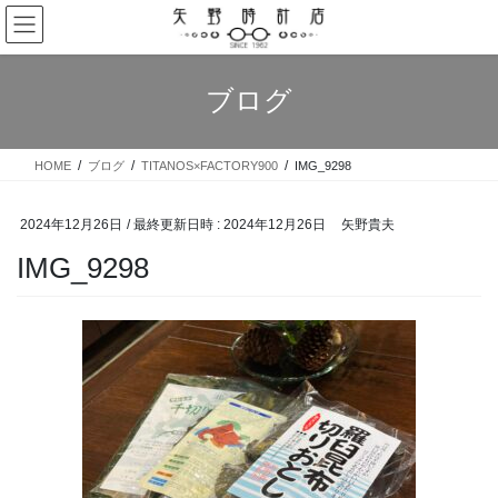
コ
ナ
ン
ビ
テ
ゲ
ン
ー
ブログ
ツ
シ
へ
ョ
ス
ン
HOME
ブログ
TITANOS×FACTORY900
IMG_9298
キ
に
ッ
移
プ
動
2024年12月26日
/ 最終更新日時 :
2024年12月26日
矢野貴夫
IMG_9298