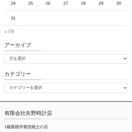
24
25
26
27
28
29
30
31
« 7月
アーカイブ
ア
ー
カ
イ
カテゴリー
ブ
カ
テ
ゴ
リ
ー
有限会社矢野時計店
1級眼鏡作製技能士の店