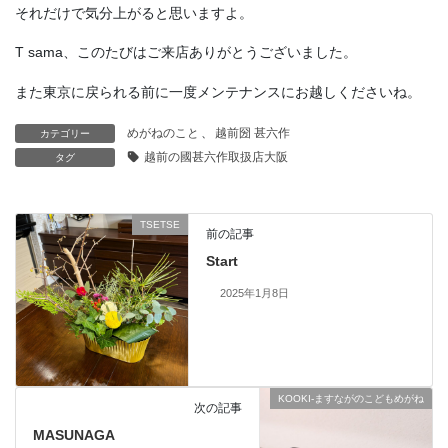
それだけで気分上がると思いますよ。
T sama、このたびはご来店ありがとうございました。
また東京に戻られる前に一度メンテナンスにお越しくださいね。
めがねのこと
、
越前圀 甚六作
カテゴリー
越前の國甚六作取扱店大阪
タグ
TSETSE
前の記事
Start
2025年1月8日
KOOKI-ますながのこどもめがね
次の記事
MASUNAGA