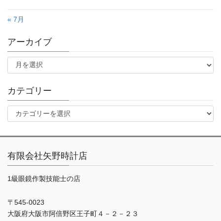
« 7月
アーカイブ
ア
ー
カ
イ
カテゴリー
ブ
カ
テ
ゴ
リ
ー
有限会社矢野時計店
1級眼鏡作製技能士の店
〒545-0023
大阪府大阪市阿倍野区王子町４－２－２３