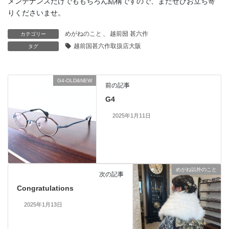
メンテナンスだけでももちろん結構ですので、またぜひお立ち寄
りくださいませ。
めがねのこと
、
越前圀 甚六作
カテゴリー
越前国甚六作取扱店大阪
タグ
G4-OLD&NEW
前の記事
G4
2025年1月11日
めがね以外のこと
次の記事
Congratulations
2025年1月13日