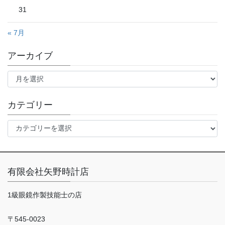
31
« 7月
アーカイブ
ア
ー
カ
イ
カテゴリー
ブ
カ
テ
ゴ
リ
ー
有限会社矢野時計店
1級眼鏡作製技能士の店
〒545-0023