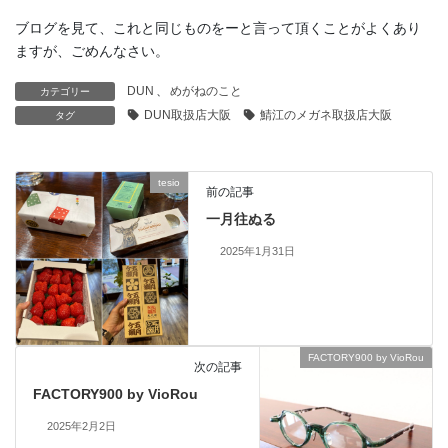
ブログを見て、これと同じものをーと言って頂くことがよくあり
ますが、ごめんなさい。
DUN
、
めがねのこと
カテゴリー
DUN取扱店大阪
鯖江のメガネ取扱店大阪
タグ
tesio
前の記事
一月往ぬる
2025年1月31日
FACTORY900 by VioRou
次の記事
FACTORY900 by VioRou
2025年2月2日