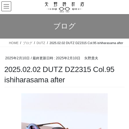
コ
ナ
ン
ビ
テ
ゲ
ン
ー
ブログ
ツ
シ
へ
ョ
ス
ン
HOME
ブログ
DUTZ
2025.02.02 DUTZ DZ2315 Col.95 ishiharasama after
キ
に
ッ
移
プ
動
2025年2月10日
/ 最終更新日時 :
2025年2月10日
矢野貴夫
2025.02.02 DUTZ DZ2315 Col.95
ishiharasama after