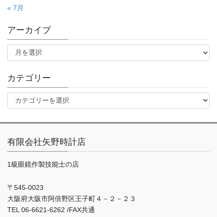
« 7月
アーカイブ
ア
ー
カ
イ
カテゴリー
ブ
カ
テ
ゴ
リ
ー
有限会社矢野時計店
1級眼鏡作製技能士の店
〒545-0023
大阪府大阪市阿倍野区王子町４－２－２３
TEL 06-6621-6262 /FAX共通