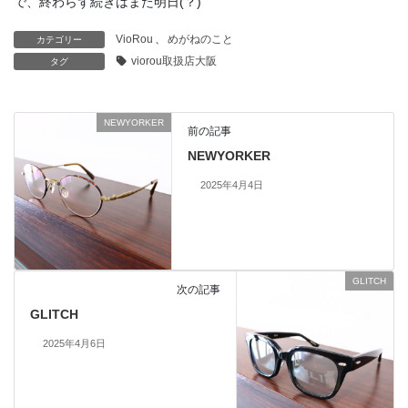
で、終わらず続きはまた明日(？)
VioRou
、
めがねのこと
カテゴリー
viorou取扱店大阪
タグ
NEWYORKER
前の記事
NEWYORKER
2025年4月4日
GLITCH
次の記事
GLITCH
2025年4月6日