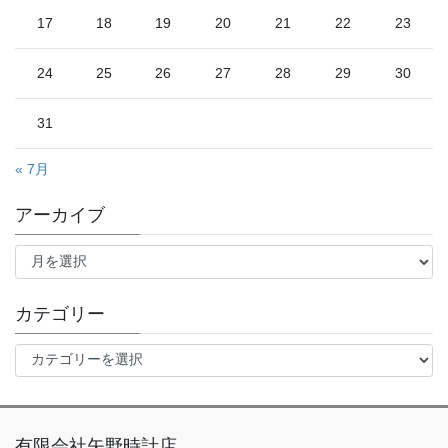
17
18
19
20
21
22
23
24
25
26
27
28
29
30
31
« 7月
アーカイブ
ア
ー
カ
イ
カテゴリー
ブ
カ
テ
ゴ
リ
ー
有限会社矢野時計店