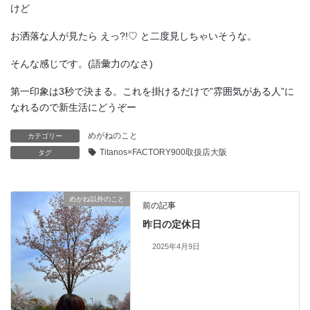
けど
お洒落な人が見たら えっ?!♡ と二度見しちゃいそうな。
そんな感じです。(語彙力のなさ)
第一印象は3秒で決まる。これを掛けるだけで”雰囲気がある人”に
なれるので新生活にどうぞー
めがねのこと
カテゴリー
Titanos×FACTORY900取扱店大阪
タグ
めがね以外のこと
前の記事
昨日の定休日
2025年4月9日