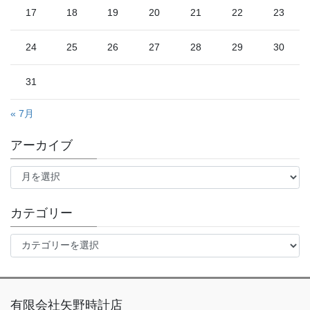
17
18
19
20
21
22
23
24
25
26
27
28
29
30
31
« 7月
アーカイブ
ア
ー
カ
イ
カテゴリー
ブ
カ
テ
ゴ
リ
ー
有限会社矢野時計店