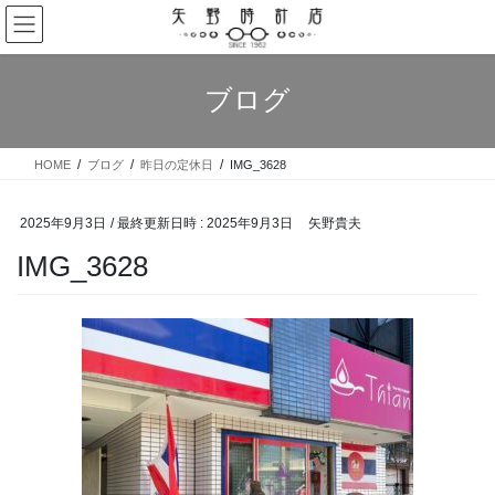
コ
ナ
ン
ビ
テ
ゲ
ン
ー
ブログ
ツ
シ
へ
ョ
ス
ン
HOME
ブログ
昨日の定休日
IMG_3628
キ
に
ッ
移
プ
動
2025年9月3日
/ 最終更新日時 :
2025年9月3日
矢野貴夫
IMG_3628