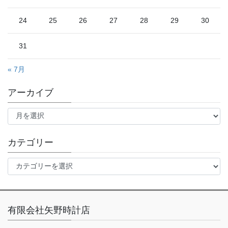
24
25
26
27
28
29
30
31
« 7月
アーカイブ
ア
ー
カ
イ
カテゴリー
ブ
カ
テ
ゴ
リ
ー
有限会社矢野時計店