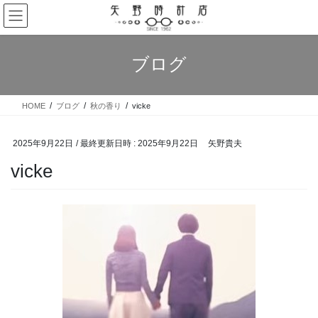
コ
ナ
ン
ビ
テ
ゲ
ン
ー
ブログ
ツ
シ
へ
ョ
ス
ン
HOME
ブログ
秋の香り
vicke
キ
に
ッ
移
プ
動
2025年9月22日
/ 最終更新日時 :
2025年9月22日
矢野貴夫
vicke