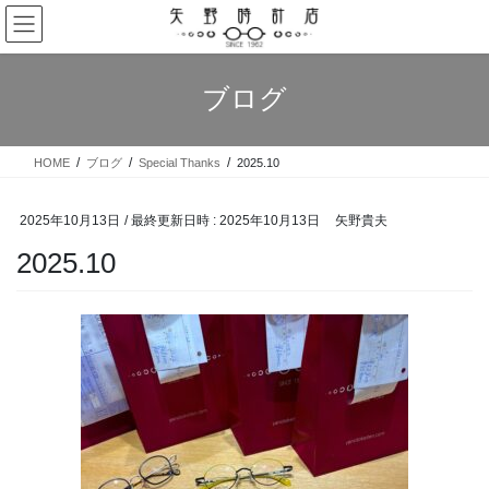
コ
ナ
ン
ビ
テ
ゲ
ン
ー
ブログ
ツ
シ
へ
ョ
ス
ン
HOME
ブログ
Special Thanks
2025.10
キ
に
ッ
移
プ
動
2025年10月13日
/ 最終更新日時 :
2025年10月13日
矢野貴夫
2025.10