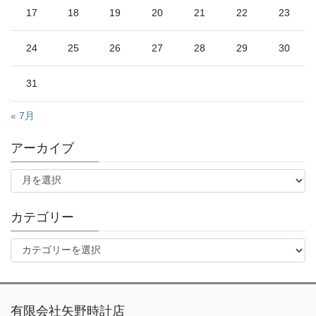
17
18
19
20
21
22
23
24
25
26
27
28
29
30
31
« 7月
アーカイブ
ア
ー
カ
イ
カテゴリー
ブ
カ
テ
ゴ
リ
ー
有限会社矢野時計店