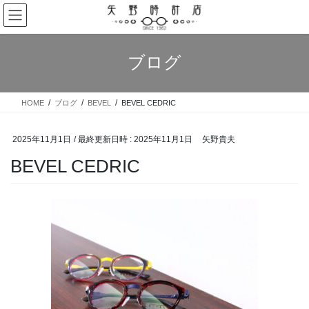
コ
ナ
ン
ビ
テ
ゲ
ン
ー
ブログ
ツ
シ
へ
ョ
ス
ン
HOME
ブログ
BEVEL
BEVEL CEDRIC
キ
に
ッ
移
プ
動
2025年11月1日
/ 最終更新日時 :
2025年11月1日
矢野貴夫
BEVEL CEDRIC