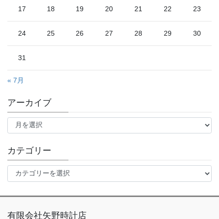
17
18
19
20
21
22
23
24
25
26
27
28
29
30
31
« 7月
アーカイブ
ア
ー
カ
イ
カテゴリー
ブ
カ
テ
ゴ
リ
ー
有限会社矢野時計店