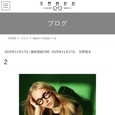
コ
ナ
ン
ビ
テ
ゲ
ン
ー
ブログ
ツ
シ
へ
ョ
ス
ン
HOME
ブログ
Albert I’mStein
2
キ
に
ッ
移
プ
動
2025年11月17日
/ 最終更新日時 :
2025年11月17日
矢野貴夫
2