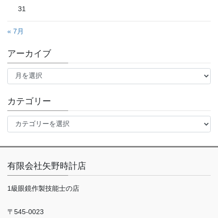
31
« 7月
アーカイブ
ア
ー
カ
イ
カテゴリー
ブ
カ
テ
ゴ
リ
ー
有限会社矢野時計店
1級眼鏡作製技能士の店
〒545-0023