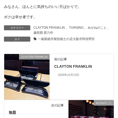
みなさん、ほんとに気持ちのいい方ばかりで。
ボクは幸せ者です。
CLAYTON FRANKLIN
、
TURNING
、
めがねのこと
、
カテゴリー
越前圀 甚六作
一級眼鏡作製技能士の店大阪市阿倍野区
タグ
CLAYTON FRANKLIN
前の記事
CLAYTON FRANKLIN
2025年12月13日
めがねのこと
次の記事
無題