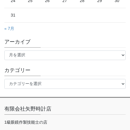
24
25
26
27
28
29
30
31
« 7月
アーカイブ
ア
ー
カ
イ
カテゴリー
ブ
カ
テ
ゴ
リ
ー
有限会社矢野時計店
1級眼鏡作製技能士の店