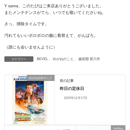
Y sama、このたびはご来店ありがとうございました。
またメンテナンスがてら、いつでも覗いてくださいね。
さっ、掃除タイムです。
汚れてもいいボロボロの服に着替えて、がんばろ。
（誰にも会いませんように）
BEVEL
、
めがねのこと
、
越前圀 甚六作
カテゴリー
めがね以外のこと
前の記事
昨日の定休日
2025年12月17日
VioRou