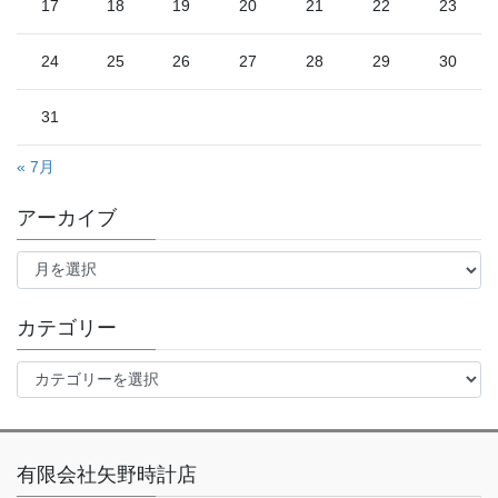
17
18
19
20
21
22
23
24
25
26
27
28
29
30
31
« 7月
アーカイブ
ア
ー
カ
イ
カテゴリー
ブ
カ
テ
ゴ
リ
ー
有限会社矢野時計店