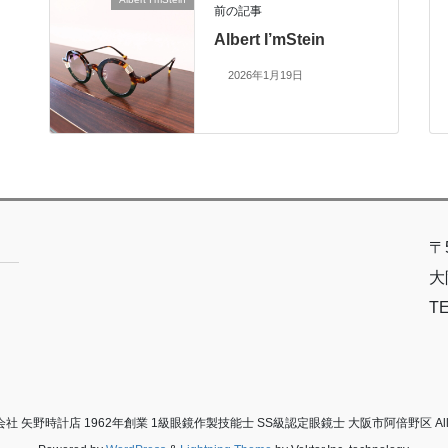
前の記事
Albert I’mStein
2026年1月19日
〒5
大
TE
 有限会社 矢野時計店 1962年創業 1級眼鏡作製技能士 SS級認定眼鏡士 大阪市阿倍野区 All Righ