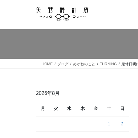
コ
ナ
ン
ビ
テ
ゲ
ン
ー
ツ
シ
へ
ョ
ス
ン
キ
に
ッ
移
HOME
ブログ
めがねのこと
TURNING
定休日明
プ
動
2026年8月
月
火
水
木
金
土
日
1
2