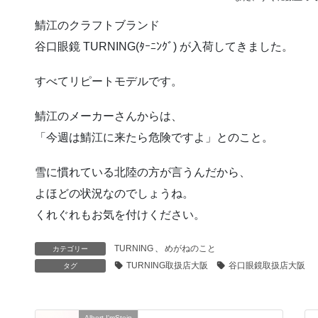
鯖江のクラフトブランド
谷口眼鏡 TURNING(ﾀｰﾆﾝｸﾞ) が入荷してきました。
すべてリピートモデルです。
鯖江のメーカーさんからは、
「今週は鯖江に来たら危険ですよ」とのこと。
雪に慣れている北陸の方が言うんだから、
よほどの状況なのでしょうね。
くれぐれもお気を付けください。
TURNING
、
めがねのこと
カテゴリー
TURNING取扱店大阪
谷口眼鏡取扱店大阪
タグ
Albert I'mStein