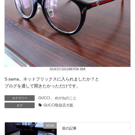
GUCCI GG1867OK 004
S sama、ネットフリックスに入られましたか？と
ブログを通して聞きたかっただけです。
GUCCI
、
めがねのこと
カテゴリー
GUCCI取扱店大阪
タグ
NOVA
前の記事