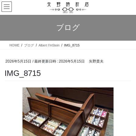
コ
ナ
ン
ビ
テ
ゲ
ン
ー
ブログ
ツ
シ
へ
ョ
ス
ン
HOME
ブログ
Albert I’mStein
IMG_8715
キ
に
ッ
移
プ
動
2026年5月15日
/ 最終更新日時 :
2026年5月15日
矢野貴夫
IMG_8715