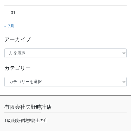
31
« 7月
アーカイブ
ア
ー
カ
イ
カテゴリー
ブ
カ
テ
ゴ
リ
ー
有限会社矢野時計店
1級眼鏡作製技能士の店