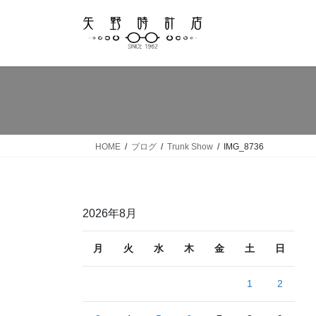
コ
ナ
ン
ビ
テ
ゲ
ン
ー
ツ
シ
へ
ョ
ス
ン
キ
に
ッ
移
HOME
ブログ
Trunk Show
IMG_8736
プ
動
2026年8月
月
火
水
木
金
土
日
1
2