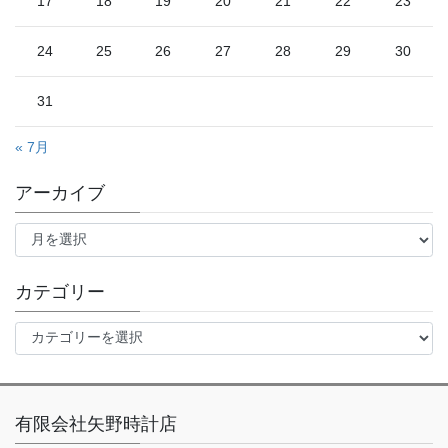
17
18
19
20
21
22
23
24
25
26
27
28
29
30
31
« 7月
アーカイブ
ア
ー
カ
イ
カテゴリー
ブ
カ
テ
ゴ
リ
ー
有限会社矢野時計店