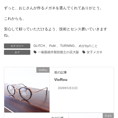
ずっと、おじさんが作るメガネを選んでくれてありがとう。
これからも、
安心して頼っていただけるよう、技術とセンス磨いていきます
ね。
GLITCH
、
Putri
、
TURNING
、
めがねのこと
カテゴリー
一級眼鏡作製技能士の店大阪
女子メガネ
タグ
VioRou
前の記事
VioRou
2026年5月21日
FLEA