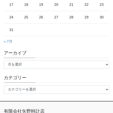
17
18
19
20
21
22
23
24
25
26
27
28
29
30
31
« 7月
アーカイブ
ア
ー
カ
イ
カテゴリー
ブ
カ
テ
ゴ
リ
ー
有限会社矢野時計店