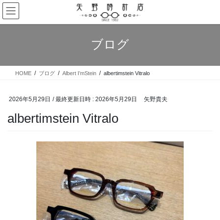
コ
ナ
ン
ビ
テ
ゲ
ン
ー
ブログ
ツ
シ
へ
ョ
ス
ン
HOME
ブログ
Albert I’mStein
albertimstein Vitralo
キ
に
ッ
移
プ
動
2026年5月29日
/ 最終更新日時 :
2026年5月29日
矢野貴夫
albertimstein Vitralo