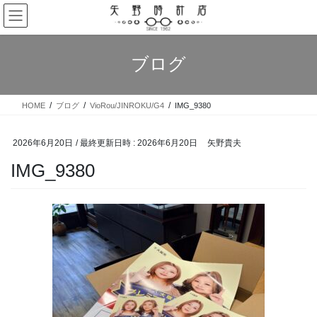
コ
ナ
ン
ビ
テ
ゲ
ン
ー
ブログ
ツ
シ
へ
ョ
ス
ン
HOME
ブログ
VioRou/JINROKU/G4
IMG_9380
キ
に
ッ
移
プ
動
2026年6月20日
/ 最終更新日時 :
2026年6月20日
矢野貴夫
IMG_9380