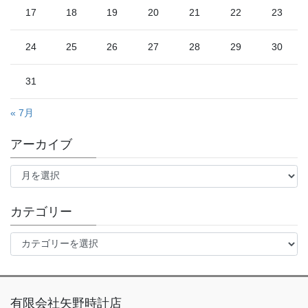
17
18
19
20
21
22
23
24
25
26
27
28
29
30
31
« 7月
アーカイブ
ア
ー
カ
イ
カテゴリー
ブ
カ
テ
ゴ
リ
ー
有限会社矢野時計店