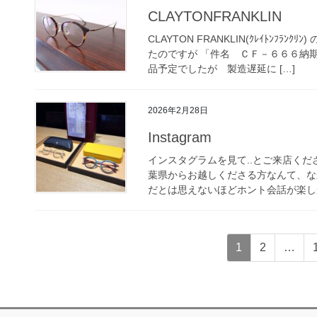
CLAYTONFRANKLIN
CLAYTON FRANKLIN(ｸﾚｲﾄﾝﾌ
たのですが 「件名 ＣＦ－６６６納
品予定でしたが 製造遅延に […]
2026年2月28日
Instagram
インスタグラムを見て..とご来店くださ
葉県からお越しくださる方なんて、な
だとは思えないほどホント会話が楽しか
投
固
固
1
2
…
稿
定
定
ペ
ペ
の
ー
ー
ペ