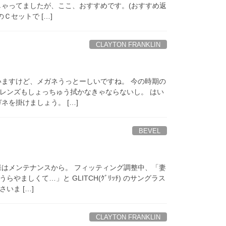
しゃってましたが、ここ、おすすめです。(おすすめ返
Ｃセットで […]
CLAYTON FRANKLIN
いますけど、メガネうっとーしいですね。 今の時期の
レンズもしょっちゅう拭かなきゃならないし。 はい
ネを掛けましょう。 […]
BEVEL
様はメンテナンスから。 フィッティング調整中、「妻
ましくて…」と GLITCH(ｸﾞﾘｯﾁ) のサングラス
いま […]
CLAYTON FRANKLIN