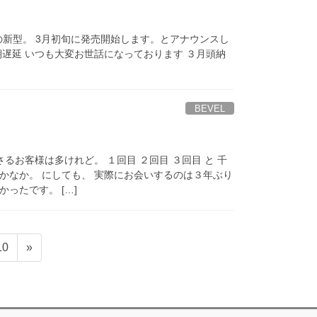
ﾗﾝｸﾘﾝ) の新型。 3月初旬に発売開始します。とアナウンスし
期遅延 いつも大変お世話になっております ３月頭納
BEVEL
るお客様は多けれど。 １回目 ２回目 ３回目 と 千
かなか。 にしても、 実際にお会いするのは３年ぶり
ったです。 […]
固
10
»
定
ペ
ー