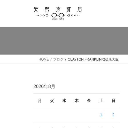
コ
ナ
ン
ビ
テ
ゲ
ン
ー
ツ
シ
へ
ョ
ス
ン
キ
に
ッ
移
HOME
ブログ
CLAYTON FRANKLIN取扱店大阪
プ
動
2026年8月
月
火
水
木
金
土
日
1
2