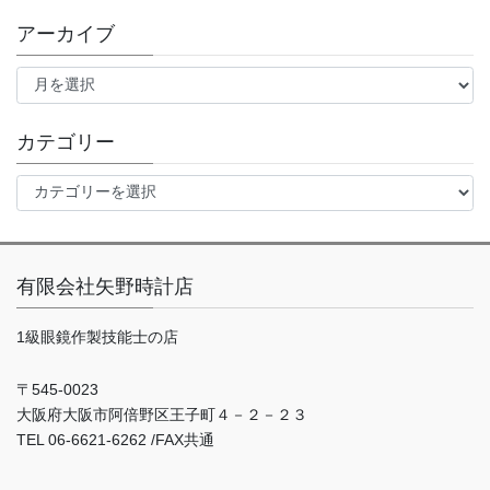
アーカイブ
ア
ー
カ
イ
カテゴリー
ブ
カ
テ
ゴ
リ
ー
有限会社矢野時計店
1級眼鏡作製技能士の店
〒545-0023
大阪府大阪市阿倍野区王子町４－２－２３
TEL 06-6621-6262 /FAX共通