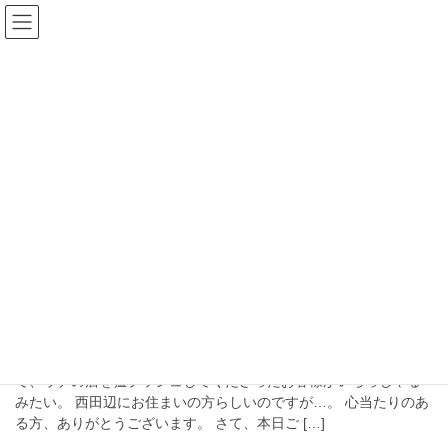
コ
ナ
ン
ビ
テ
ゲ
ン
ー
ブログ
ツ
シ
へ
ョ
ス
ン
HOME
ブログ
NEWYORKER取扱店大阪
キ
に
ッ
移
プ
動
NEWYORKER取扱店大阪
2026年8月2日
FLEA
NEWYORKER/FLEA
「矢野さんのところへ行ったら若くしてもらえるよ」 そう言っ
て、ウチの店を猛プッシュしてくださったお客様がいらっしゃる
みたい。 西田辺にお住まいの方らしいのですが…。 心当たりのあ
る方、ありがとうございます。 さて、本日ご […]