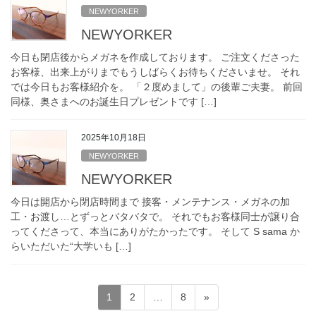
NEWYORKER
NEWYORKER
今日も閉店後からメガネを作成しております。 ご注文くださった
お客様、出来上がりまでもうしばらくお待ちくださいませ。 それ
では今日もお客様紹介を。 「２度めまして」の後輩ご夫妻。 前回
同様、奥さまへのお誕生日プレゼントです […]
2025年10月18日
NEWYORKER
NEWYORKER
今日は開店から閉店時間まで 接客・メンテナンス・メガネの加
工・お渡し…とずっとバタバタで。 それでもお客様同士が譲り合
ってくださって、本当にありがたかったです。 そして S sama か
らいただいた“大学いも […]
投
固
固
固
1
2
…
8
»
稿
定
定
定