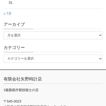
31
« 7月
アーカイブ
ア
ー
カ
イ
カテゴリー
ブ
カ
テ
ゴ
リ
ー
有限会社矢野時計店
1級眼鏡作製技能士の店
〒545-0023