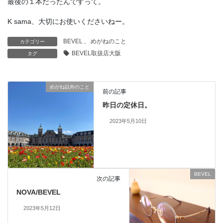
最後の１本だったんですって。
K sama、大切にお使いくださいねー。
BEVEL
、
めがねのこと
カテゴリー
BEVEL取扱店大阪
タグ
めがね以外のこと
前の記事
昨日の定休日。
2023年5月10日
BEVEL
次の記事
NOVA/BEVEL
2023年5月12日