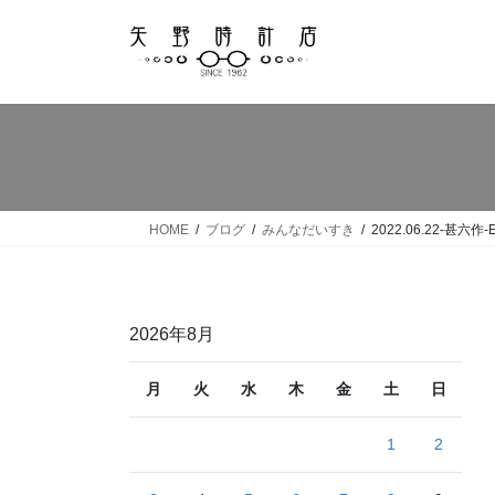
コ
ナ
ン
ビ
テ
ゲ
ン
ー
ツ
シ
へ
ョ
ス
ン
キ
に
ッ
移
HOME
ブログ
みんなだいすき
2022.06.22-甚六作-E
プ
動
2026年8月
月
火
水
木
金
土
日
1
2