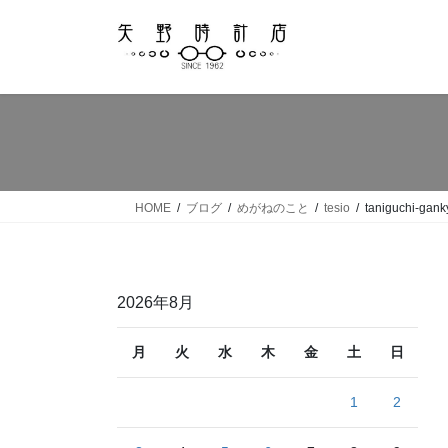
コ
ナ
ン
ビ
テ
ゲ
ン
ー
ツ
シ
へ
ョ
ス
ン
キ
に
ッ
移
HOME
ブログ
めがねのこと
tesio
taniguchi-gank
プ
動
2026年8月
月
火
水
木
金
土
日
1
2