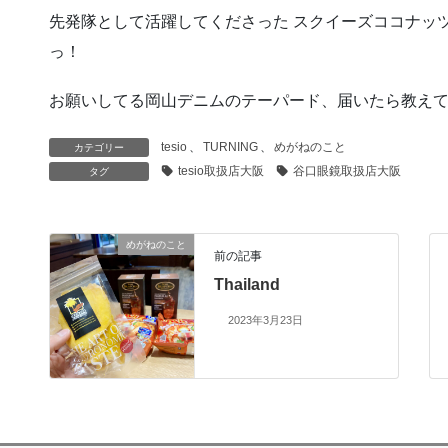
先発隊として活躍してくださった スクイーズココナッ
っ！
お願いしてる岡山デニムのテーパード、届いたら教え
tesio
、
TURNING
、
めがねのこと
カテゴリー
tesio取扱店大阪
谷口眼鏡取扱店大阪
タグ
めがねのこと
前の記事
Thailand
2023年3月23日