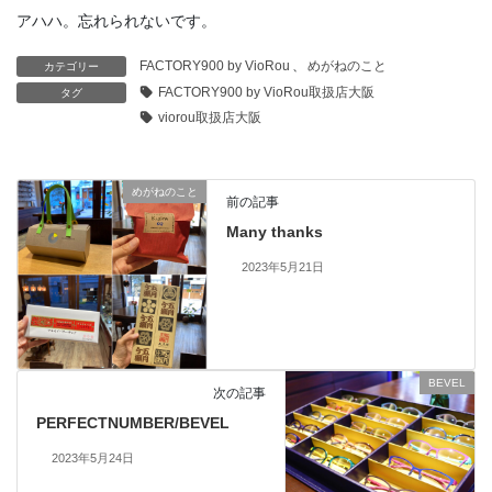
アハハ。忘れられないです。
FACTORY900 by VioRou
、
めがねのこと
カテゴリー
FACTORY900 by VioRou取扱店大阪
タグ
viorou取扱店大阪
めがねのこと
前の記事
Many thanks
2023年5月21日
BEVEL
次の記事
PERFECTNUMBER/BEVEL
2023年5月24日