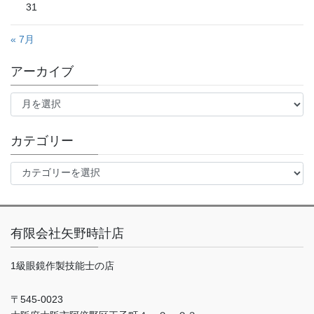
31
« 7月
アーカイブ
ア
ー
カ
イ
カテゴリー
ブ
カ
テ
ゴ
リ
ー
有限会社矢野時計店
1級眼鏡作製技能士の店
〒545-0023