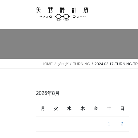
コ
ナ
ン
ビ
テ
ゲ
ン
ー
ツ
シ
へ
ョ
ス
ン
キ
に
ッ
移
HOME
ブログ
TURNING
2024.03.17-TURNING-TP3
プ
動
2026年8月
月
火
水
木
金
土
日
1
2