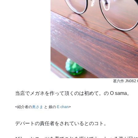
甚六作 JN062 
当店でメガネを作って頂くのは初めて。の O sama。
<紹介者の
奥さま
と 娘の
E chan
>
デパートの責任者をされているとのコト。