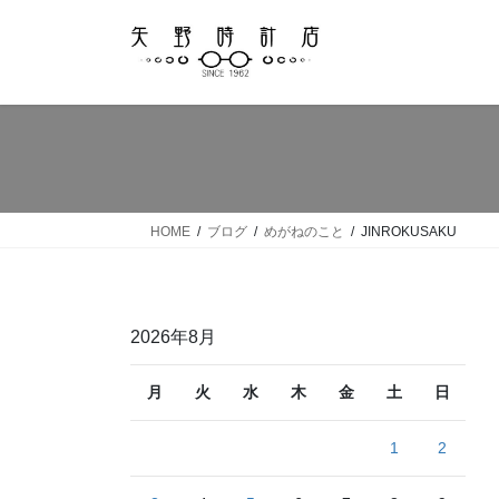
コ
ナ
ン
ビ
テ
ゲ
ン
ー
ツ
シ
へ
ョ
ス
ン
キ
に
ッ
移
HOME
ブログ
めがねのこと
JINROKUSAKU
プ
動
2026年8月
月
火
水
木
金
土
日
1
2