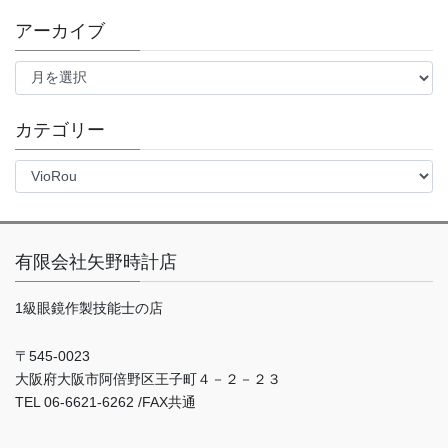
アーカイブ
ア
ー
カ
イ
カテゴリー
ブ
カ
テ
ゴ
リ
ー
有限会社矢野時計店
1級眼鏡作製技能士の店
〒545-0023
大阪府大阪市阿倍野区王子町４－２－２３
TEL 06-6621-6262 /FAX共通