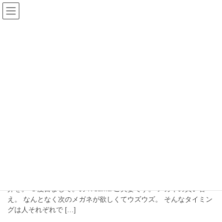
コ
ナ
ン
ビ
テ
ゲ
ン
ー
ブログ
ツ
シ
へ
ョ
ス
ン
HOME
ブログ
めがねのこと
VioRou
キ
に
ッ
移
プ
動
VioRou
2026年8月3日
BEVEL
甚六作/VioRou/BEVEL
雨が降って暑さもひと段落…のような。 さて。 さっそくお客様紹
介を。 ３度目まして。の K sama ご夫妻です。 メガネの買い替
え。 なんとなく次のメガネが欲しくてウズウズ。 そんなタイミン
グは人それぞれで […]