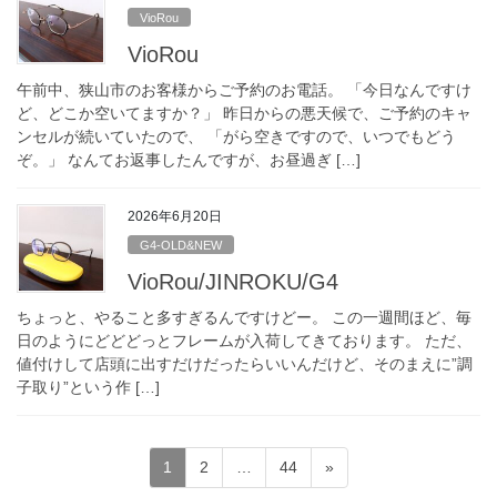
VioRou
VioRou
午前中、狭山市のお客様からご予約のお電話。 「今日なんですけ
ど、どこか空いてますか？」 昨日からの悪天候で、ご予約のキャ
ンセルが続いていたので、 「がら空きですので、いつでもどう
ぞ。」 なんてお返事したんですが、お昼過ぎ […]
2026年6月20日
G4-OLD&NEW
VioRou/JINROKU/G4
ちょっと、やること多すぎるんですけどー。 この一週間ほど、毎
日のようにどどどっとフレームが入荷してきております。 ただ、
値付けして店頭に出すだけだったらいいんだけど、そのまえに”調
子取り”という作 […]
投
固
固
固
1
2
…
44
»
稿
定
定
定