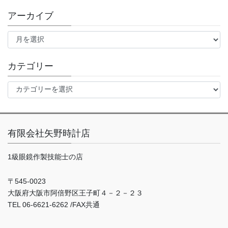
アーカイブ
ア
ー
カ
イ
カテゴリー
ブ
カ
テ
ゴ
リ
ー
有限会社矢野時計店
1級眼鏡作製技能士の店
〒545-0023
大阪府大阪市阿倍野区王子町４－２－２３
TEL 06-6621-6262 /FAX共通