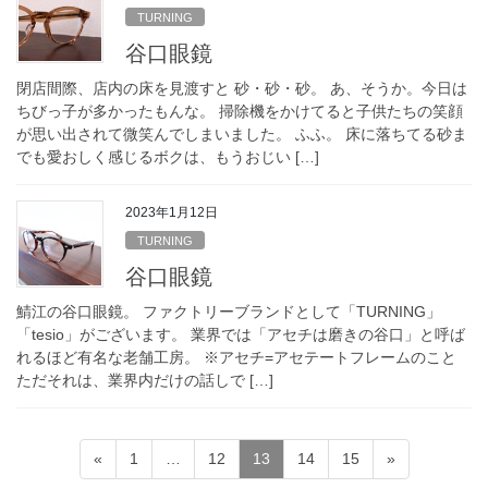
TURNING
谷口眼鏡
閉店間際、店内の床を見渡すと 砂・砂・砂。 あ、そうか。今日は
ちびっ子が多かったもんな。 掃除機をかけてると子供たちの笑顔
が思い出されて微笑んでしまいました。 ふふ。 床に落ちてる砂ま
でも愛おしく感じるボクは、もうおじい […]
2023年1月12日
TURNING
谷口眼鏡
鯖江の谷口眼鏡。 ファクトリーブランドとして「TURNING」
「tesio」がございます。 業界では「アセチは磨きの谷口」と呼ば
れるほど有名な老舗工房。 ※アセチ=アセテートフレームのこと
ただそれは、業界内だけの話しで […]
投
固
固
固
固
固
«
1
…
12
13
14
15
»
稿
定
定
定
定
定