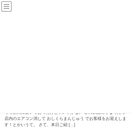
コ
ナ
ン
ビ
テ
ゲ
ン
ー
ブログ
ツ
シ
へ
ョ
ス
ン
HOME
ブログ
谷口眼鏡取扱店大阪
キ
に
ッ
移
プ
動
谷口眼鏡取扱店大阪
2023年2月18日
TURNING
TURNING
電気・ガス代の負担軽減策。 1月(2月検針分)から2割程度安くなる
って新聞に書いてあったけどホントかな。 これ以上高くなったら
店内のエアコン消して おしくらまんじゅう でお客様をお迎えしま
す！とかいうて。 さて、本日ご紹 […]